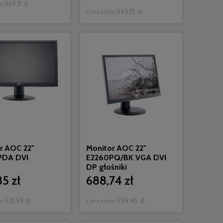
369,11 zł
o:
543,15 zł
Cena netto:
r AOC 22"
Monitor AOC 22"
PDA DVI
E2260PQ/BK VGA DVI
DP głośniki
5 zł
688,74 zł
531,59 zł
559,95 zł
o:
Cena netto: