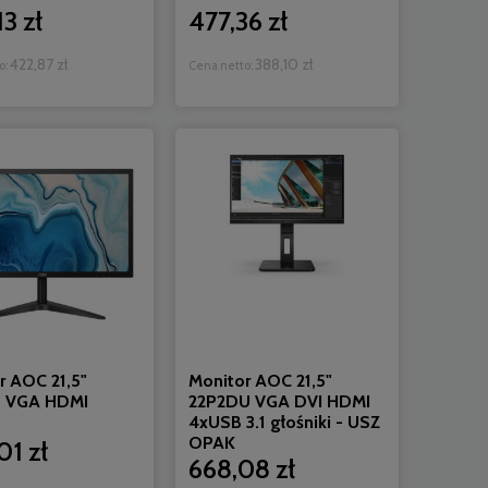
3 zł
477,36 zł
422,87 zł
388,10 zł
o:
Cena netto:
r AOC 21,5"
Monitor AOC 21,5"
S VGA HDMI
22P2DU VGA DVI HDMI
4xUSB 3.1 głośniki - USZ
OPAK
01 zł
668,08 zł