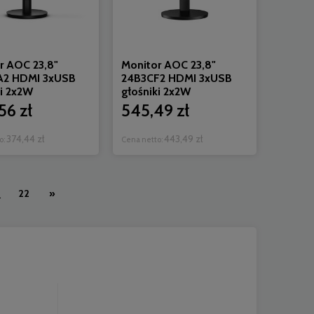
r AOC 23,8"
Monitor AOC 23,8"
A2 HDMI 3xUSB
24B3CF2 HDMI 3xUSB
ki 2x2W
głośniki 2x2W
56 zł
545,49 zł
374,44 zł
443,49 zł
o:
Cena netto:
22
»
.