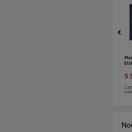
Monitor interaktywny 55"
Mon
Newline LYRA PRO TT-5523QA
EU
4 900,00 zł
5 
Cena regularna:
Cen
5 300,00 zł
6 50
No