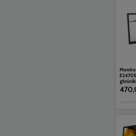
Monito
E2470
głośnik
470,
Cena nett