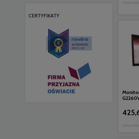
Cena nett
CERTYFIKATY
Monito
G2260
425,
Cena nett