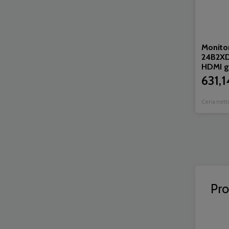
Monito
24B2X
HDMI gł
631,1
Cena nett
Pr