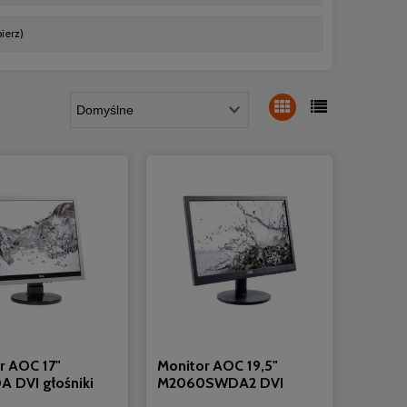
ierz)
r AOC 17"
Monitor AOC 19,5"
A DVI głośniki
M2060SWDA2 DVI