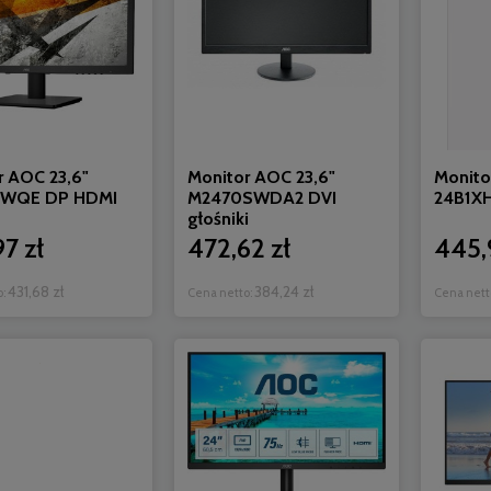
r AOC 23,6"
Monitor AOC 23,6"
Monito
SWQE DP HDMI
M2470SWDA2 DVI
24B1X
głośniki
7 zł
472,62 zł
445,
431,68 zł
384,24 zł
o:
Cena netto:
Cena nett