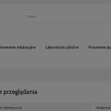
5230762
amowanie edukacyjne
Laboratoria szkolne
Pracownie j
e przeglądania
ie: Monitory LCD
Producent: