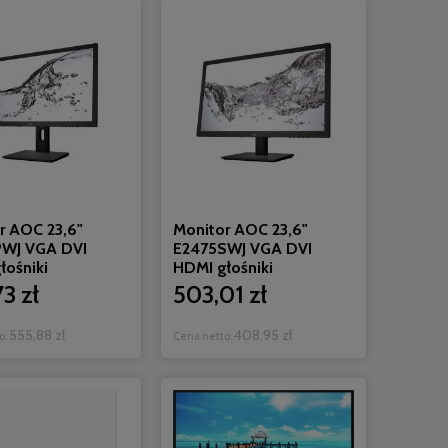
r AOC 23,6"
Monitor AOC 23,6"
PWJ VGA DVI
E2475SWJ VGA DVI
łośniki
HDMI głośniki
3 zł
503,01 zł
555,88 zł
408,95 zł
o:
Cena netto: