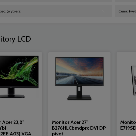
ść: (wybierz)
Cena: (wyb
itory LCD
 Acer 23,8"
Monitor Acer 27"
Monito
Ybi
B276HLCbmdprx DVI DP
E719SD
2EE.A03) VGA
pivot