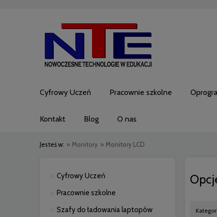
Cyfrowy Uczeń
Pracownie szkolne
Oprogr
Kontakt
Blog
O nas
Jesteś w:
»
Monitory
»
Monitory LCD
Cyfrowy Uczeń
Opcj
Pracownie szkolne
Szafy do ładowania laptopów
Kategor