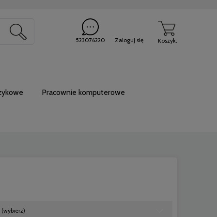
20
523076220
Zaloguj się
Koszyk:
ęzykowe
Pracownie komputerowe
 (wybierz)