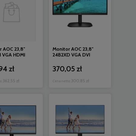
r AOC 23,8"
Monitor AOC 23,8"
H VGA HDMI
24B2XD VGA DVI
94 zł
370,05 zł
362,55 zł
300,85 zł
o:
Cena netto: