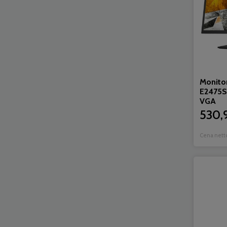
Monito
E2475
VGA
530,9
Cena nett