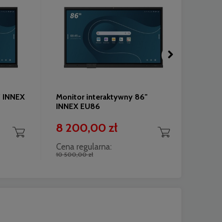
" INNEX
Monitor interaktywny 86"
Monit
INNEX EU86
Newl
8 200,00 zł
7 9
Cena regularna:
Cena 
10 500,00 zł
8 800,