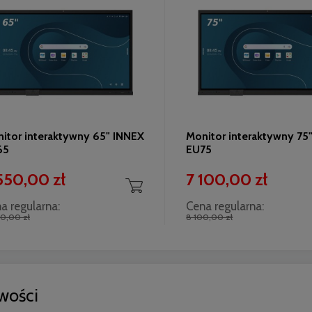
itor interaktywny 65" INNEX
Monitor interaktywny 75
65
EU75
550,00 zł
7 100,00 zł
a regularna:
Cena regularna:
0,00 zł
8 100,00 zł
wości