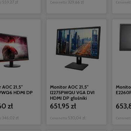
559,27 zł
329,66 zł
o:
Cena netto:
Cena nett
r AOC 21,5"
Monitor AOC 21,5"
Monito
VWQ6 HDMI DP
I2275PWQU VGA DVI
E2260
HDMI DP głośniki
60 zł
651,95 zł
653,8
346,02 zł
530,04 zł
o:
Cena netto:
Cena nett