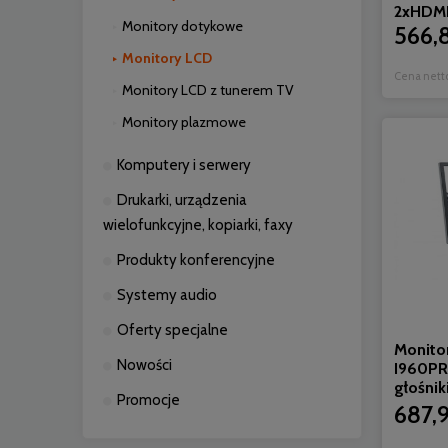
2xHDM
Monitory dotykowe
566,8
Monitory LCD
Cena nett
Monitory LCD z tunerem TV
Monitory plazmowe
Komputery i serwery
Drukarki, urządzenia
wielofunkcyjne, kopiarki, faxy
Produkty konferencyjne
Systemy audio
Oferty specjalne
Monito
Nowości
I960PR
głośnik
Promocje
687,9