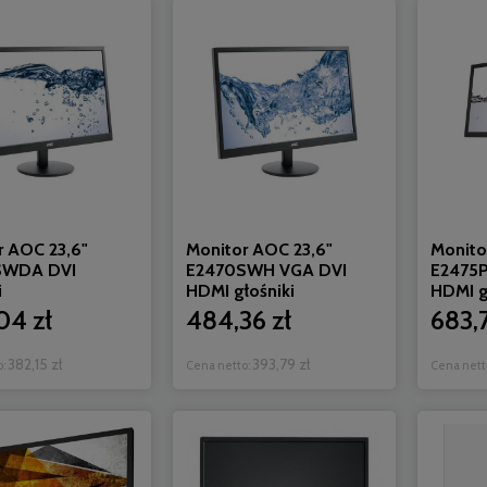
r AOC 23,6"
Monitor AOC 23,6"
Monito
SWDA DVI
E2470SWH VGA DVI
E2475
i
HDMI głośniki
HDMI g
04 zł
484,36 zł
683,7
382,15 zł
393,79 zł
o:
Cena netto:
Cena nett