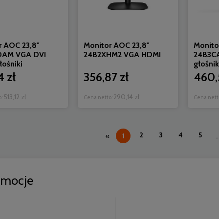
r AOC 23,8"
Monitor AOC 23,8"
Monito
DAM VGA DVI
24B2XHM2 VGA HDMI
24B3C
ośniki
głośni
4 zł
356,87 zł
460,
513,12 zł
290,14 zł
o:
Cena netto:
Cena nett
2
3
4
5
«
1
..
omocje