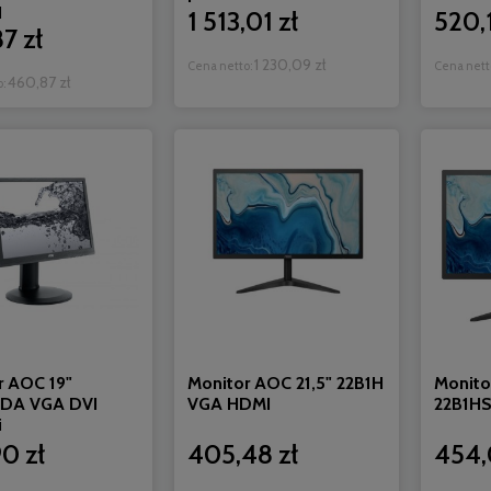
I
1 513,01 zł
520,1
7 zł
1 230,09 zł
Cena netto:
Cena nett
460,87 zł
o:
r AOC 19"
Monitor AOC 21,5" 22B1H
Monito
DA VGA DVI
VGA HDMI
22B1H
i
0 zł
405,48 zł
454,