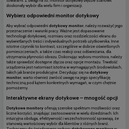
towarami. Z uwagi na to, monitor dotykowy będzie stanowił
doskonały wybór dla wielu firm i organizacji.
Wybierz odpowiedni monitor dotykowy
Aby wybrać odpowiedni
dotykowy monitor
, należy rozważyć jego
przeznaczenie i warunki pracy. Ważne jest dopasowanie
technologii dotykowej, rozmiaru oraz rozdzielczości ekranu do
wyświetlanych treści i indywidualnych potrzeb użytkownika. Inne
istotne czynniki to kontrast, szczególnie w dobrze oświetlonych
pomieszczeniach, a także czas reakcji oraz odświeżania, dla
utrzymania płynności obrazu. Dokonując wyboru monitora, należy
także sprawdzić dostępne złącza oraz opcje montażu. Trwałość
urządzenia jest natomiast istotna w wymagających środowiskach,
takich jak branże produkcyjne. Decydując się na
dotykowy
monitor
, warto również zwrócić uwagę na jego specyfikację
techniczną pod kątem konkretnych wymagań, w czym chętnie
pomożemy.
Interaktywne ekrany dotykowe – mnogość opcji
Dotykowe monitory
oferują szerokie spektrum możliwości oraz
liczne korzyści, znajdując zastosowanie w wielu dziedzinach. Ich
intuicyjna obsługa, efektywność i wszechstronność sprawiają, że
stanowią wartościowy wybór dla klientów z różnych branż.
Zachęcamy do świadomego wyboru
dotykowego monitora
w