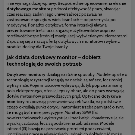
i nie wymaga dużej wprawy. Bezpośrednie operowanie na ekranie
dotykowego monitora
podnosi efektywność pracy, skracając
czas realizacji zadań. Jego uniwersalność pozwala na
zastosowanie sprzętu w wielu branżach – od przemysłu, po
medycynę. Ponadto dotykowa forma interakcji ułatwia
prezentowanie treści oraz angażuje użytkowników poprzez
możliwość bezpośredniej manipulacji wyświetlanymi elementami.
Zapoznaj się z naszą ofertą dotykowych monitorów i wybierz
produkt idealny dla Twojej branży.
Jak działa dotykowy monitor – dobierz
technologię do swoich potrzeb
Dotykowe monitory
działają na różne sposoby. Modele oparte o
technologię rezystencji reagują na nacisk, są tańsze, lecz mniej
wytrzymałe. Pojemnościowe wykrywają dotyk poprzez zmianę
pola elektrycznego, oferują lepszy obraz, ale do pracy wymagają
dotyku materiałów przewodzących prąd. Optyczne
dotykowe
monitory
rozpoznają przerwanie wiązek światła, na podstawie
czego określają punkt dotyku, natomiast trzeba pamiętać o tym,
że mogą być mniej precyzyjne. Monitory SAW (fal
powierzchniowych) wykorzystują ultradźwięki, charakteryzują się
wysoką czułością, lecz są podatne na zabrudzenia. Modele
infrared (IR) bazują na przerwaniu promieni podczerwieni,
umożliwiają pracę w rękawiczkach, jednak ich dokładność może