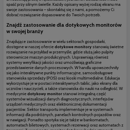
spaść przy silnym świetle. Każdy opisany wyżej rodzaj ekranu ma
swoje zastosowania – skontaktuj się z nami, a pomożemy Ci
dobrać rozwiązanie dopasowane do Twoich potrzeb.
Znajdź zastosowanie dla dotykowych monitorów
w swojej branży
Znajdujące zastosowanie w wielu sektorach gospodarki,
dostępne w naszej ofercie
dotykowe monitory
stanowią świetne
rozwiązanie na przykład w przemyśle, gdzie służą jako pulpity
sterownicze maszyn produkcyjnych. Usprawniają również
systemy weryfikacji jakości oraz umożliwiają graficzne
przedstawienie danych procesowych. W handlu upowszechniły
się jako interaktywne punkty informacyjne, samoobsługowe
stanowiska sprzedaży (POS) oraz kioski multimedialne. Edukacja
wykorzystuje je w postaci interaktywnych tablic, jako ekrany dla
uczniów i nauczycieli, a także stanowiska do nauki na odległość. W
medycynie
dotykowy monitor
stanowi integralną część
systemów wizualizacji danych diagnostycznych, interfejsów
urządzeń medycznych oraz elektronicznej dokumentacji
pacjentów. Sektor transportu implementuje je w systemach
informacji dla podróżnych, panelach kontrolnych pojazdów oraz
w nawigacji. Ponadto spotyka się je także w bankomatach,
automatach biletowych, systemach rezerwacji oraz automatach z