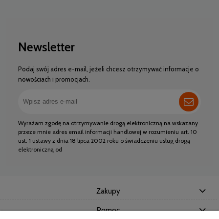
Newsletter
Podaj swój adres e-mail, jeżeli chcesz otrzymywać informacje o
nowościach i promocjach.
Wyrażam zgodę na otrzymywanie drogą elektroniczną na wskazany
przeze mnie adres email informacji handlowej w rozumieniu art. 10
ust. 1 ustawy z dnia 18 lipca 2002 roku o świadczeniu usług drogą
elektroniczną od
Zakupy
Pomoc