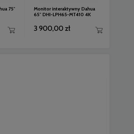
hua 75″
Monitor interaktywny Dahua
Monit
65″ DHI-LPH65-MT410 4K
DS-D
14 E
3 900,00 zł
5 2