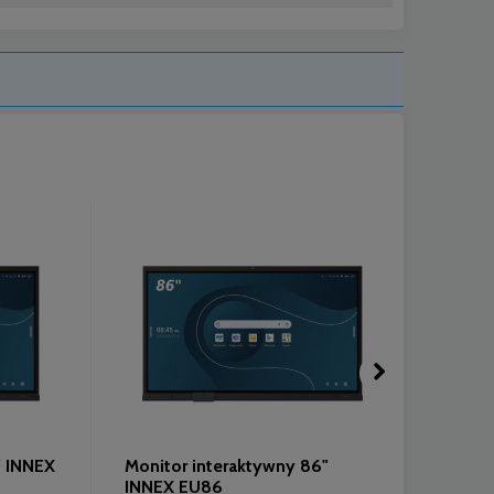
" INNEX
Monitor interaktywny 86"
Monit
INNEX EU86
Newl