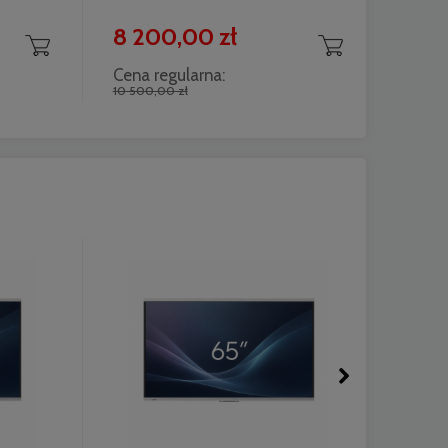
8 200,00 zł
7 9
Cena regularna:
Cena 
10 500,00 zł
8 800,