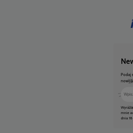
New
Podaj 
nowośc
Wyraża
mnie ad
dnia 18