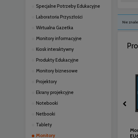
Specjalne Potrzeby Edukacyjne
Laboratoria Przyszłości
Nie znale
Wirtualna Gazetka
Monitory informacyjne
Pr
Kiosk interaktywny
Produkty Edukacyjne
Monitory biznesowe
Projektory
Ekrany projekcyjne
Notebooki
Netbooki
Tablety
Monitor interaktywny 55"
Mon
Monitory
Newline LYRA PRO TT-5523QA
EU