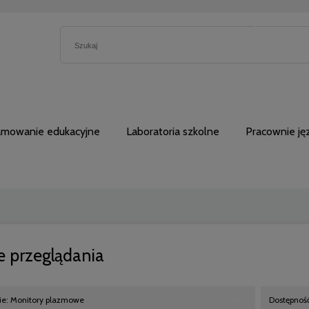
5230762
amowanie edukacyjne
Laboratoria szkolne
Pracownie j
e przeglądania
ie: Monitory plazmowe
Dostępność