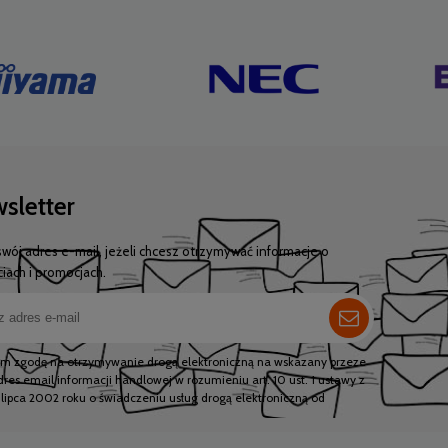
sletter
swój adres e-mail, jeżeli chcesz otrzymywać informacje o
iach i promocjach.
m zgodę na otrzymywanie drogą elektroniczną na wskazany przeze
res email informacji handlowej w rozumieniu art. 10 ust. 1 ustawy z
 lipca 2002 roku o świadczeniu usług drogą elektroniczną od