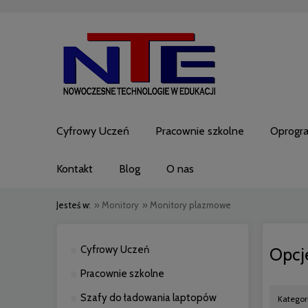
Cyfrowy Uczeń
Pracownie szkolne
Oprogr
Kontakt
Blog
O nas
Jesteś w:
»
Monitory
»
Monitory plazmowe
Cyfrowy Uczeń
Opcj
Pracownie szkolne
Szafy do ładowania laptopów
Kategor