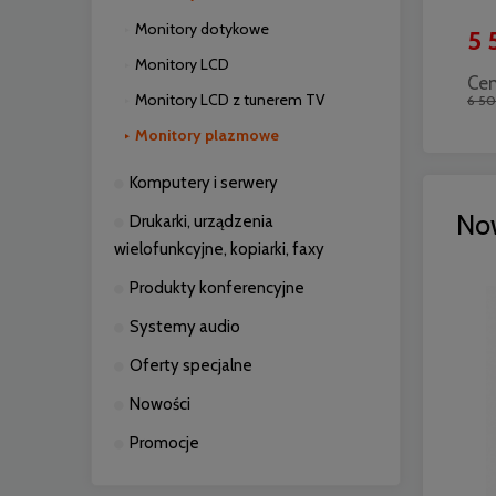
Monitory dotykowe
4 900,00 zł
5 
Monitory LCD
Cena regularna:
Cen
Monitory LCD z tunerem TV
5 300,00 zł
6 50
Monitory plazmowe
Komputery i serwery
No
Drukarki, urządzenia
wielofunkcyjne, kopiarki, faxy
Produkty konferencyjne
Systemy audio
Oferty specjalne
Nowości
Promocje