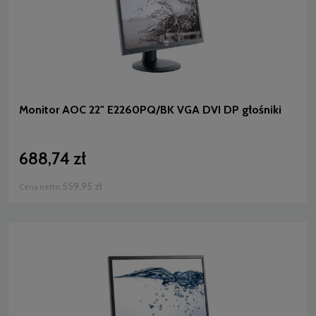
Monitor AOC 22" E2260PQ/BK VGA DVI DP głośniki
688,74 zł
559,95 zł
Cena netto: