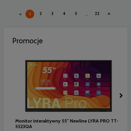
2
3
4
5
22
»
«
1
...
Promocje
Monitor interaktywny 55" Newline LYRA PRO TT-
5523QA