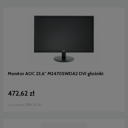
Monitor AOC 23,6" M2470SWDA2 DVI głośniki
472,62 zł
384,24 zł
Cena netto: