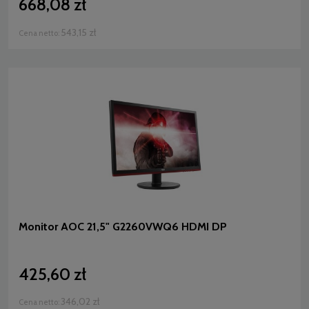
668,08 zł
543,15 zł
Cena netto:
Monitor AOC 21,5" G2260VWQ6 HDMI DP
425,60 zł
346,02 zł
Cena netto: