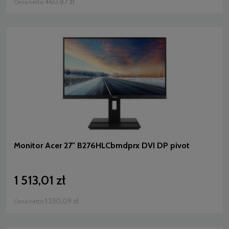
460,87 zł
Cena netto:
Monitor Acer 27" B276HLCbmdprx DVI DP pivot
1 513,01 zł
1 230,09 zł
Cena netto: