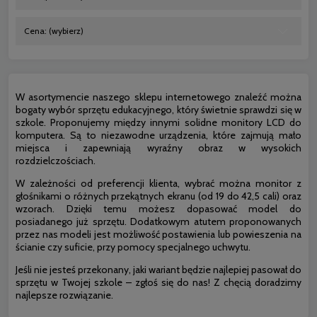
Cena: (wybierz)
W asortymencie naszego sklepu internetowego znaleźć można
bogaty wybór sprzętu edukacyjnego, który świetnie sprawdzi się w
szkole. Proponujemy między innymi solidne monitory LCD do
komputera. Są to niezawodne urządzenia, które zajmują mało
miejsca i zapewniają wyraźny obraz w wysokich
rozdzielczościach.
W zależności od preferencji klienta, wybrać można monitor z
głośnikami o różnych przekątnych ekranu (od 19 do 42,5 cali) oraz
wzorach. Dzięki temu możesz dopasować model do
posiadanego już sprzętu. Dodatkowym atutem proponowanych
przez nas modeli jest możliwość postawienia lub powieszenia na
ścianie czy suficie, przy pomocy specjalnego uchwytu.
Jeśli nie jesteś przekonany, jaki wariant będzie najlepiej pasował do
sprzętu w Twojej szkole – zgłoś się do nas! Z chęcią doradzimy
najlepsze rozwiązanie.