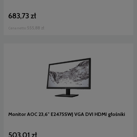
683,73 zł
555,88 zł
Cena netto:
Monitor AOC 23,6" E2475SWJ VGA DVI HDMI głośniki
503,01 zł