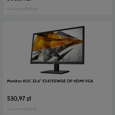
408,95 zł
Cena netto:
Monitor AOC 23,6" E2475SWQE DP HDMI VGA
530,97 zł
431,68 zł
Cena netto: