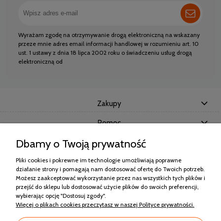
Wyrażam zgodę na otrzymywanie drogą elektroniczną na wskazany
przeze mnie adres email informacji handlowej w rozumieniu art. 10
ust. 1 ustawy z dnia 18 lipca 2002 roku o świadczeniu usług drogą
elektroniczną od
Zakupy
Pomoc
Dbamy o Twoją prywatność
Moje konto
Pliki cookies i pokrewne im technologie umożliwiają poprawne
Informacje
działanie strony i pomagają nam dostosować ofertę do Twoich potrzeb.
Możesz zaakceptować wykorzystanie przez nas wszystkich tych plików i
przejść do sklepu lub dostosować użycie plików do swoich preferencji,
wybierając opcję "Dostosuj zgody".
Użytkowanie sklepu oznacza zgodę na wykorzystywanie plików cookies.
Więcej o plikach cookies przeczytasz w naszej Polityce prywatności.
Szczegółowe informacje w
Polityce prywatności
.
Mimo dołożenia wszelkich starań nie gwarantujemy, że publikowane dane