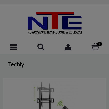
523076220
Techly