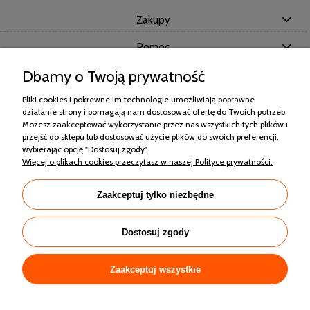
Zakupy
Pomoc
Dbamy o Twoją prywatność
Moje konto
Pliki cookies i pokrewne im technologie umożliwiają poprawne
Informacje
działanie strony i pomagają nam dostosować ofertę do Twoich potrzeb.
Możesz zaakceptować wykorzystanie przez nas wszystkich tych plików i
przejść do sklepu lub dostosować użycie plików do swoich preferencji,
wybierając opcję "Dostosuj zgody".
Użytkowanie sklepu oznacza zgodę na wykorzystywanie plików cookies.
Więcej o plikach cookies przeczytasz w naszej Polityce prywatności.
Szczegółowe informacje w
Polityce prywatności
.
Mimo dołożenia wszelkich starań nie gwarantujemy, że publikowane dane
techniczne nie zawierają braków lub błędów.
Zaakceptuj tylko niezbędne
Ponieważ ew. błędne opisy nie mogą jednak być podstawą do roszczeń, w
przypadku wątpliwości prosimy o kontakt
przed podjęciem decyzji o zakupie.
Dostosuj zgody
Nowoczesne Technologie w Edukacji
ul. Malinowa 3 86-005 Lipniki, woj.
kujawsko-pomorskie, NIP: 9561470682 REGON: 871164193
Zaakceptuj wszystkie
e-mail:
biuro@nte.net.pl
,
tel:
523076220, +48 534337170