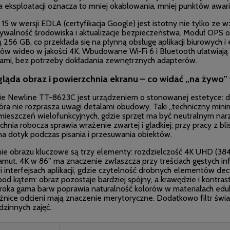
 eksploatacji oznacza to mniej okablowania, mniej punktów awarii
15 w wersji EDLA (certyfikacja Google) jest istotny nie tylko ze 
ywalność środowiska i aktualizacje bezpieczeństwa. Moduł OPS o
 256 GB, co przekłada się na płynną obsługę aplikacji biurowych 
łów wideo w jakości 4K. Wbudowane Wi‑Fi 6 i Bluetooth ułatwiaj
iami, bez potrzeby dokładania zewnętrznych adapterów.
gląda obraz i powierzchnia ekranu – co widać „na żywo” 
ie Newline TT-8623C jest urządzeniem o stonowanej estetyce: do
tóra nie rozprasza uwagi detalami obudowy. Taki „techniczny mini
mieszczeń wielofunkcyjnych, gdzie sprzęt ma być neutralnym na
hnia robocza sprawia wrażenie zwartej i gładkiej; przy pracy z bli
na dotyk podczas pisania i przesuwania obiektów.
nie obrazu kluczowe są trzy elementy: rozdzielczość 4K UHD (38
amut. 4K w 86” ma znaczenie zwłaszcza przy treściach gęstych inf
i interfejsach aplikacji, gdzie czytelność drobnych elementów de
od kątem: obraz pozostaje bardziej spójny, a krawędzie i kontras
zeroka gama barw poprawia naturalność kolorów w materiałach eduk
óżnice odcieni mają znaczenie merytoryczne. Dodatkowo filtr świ
dzinnych zajęć.