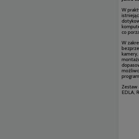
W prakt
istnieją
dotykow
kompute
co porz
W zakre
bezprze
kamery,
montażu:
dopasow
możliwo
program
Zestaw 
EDLA, R