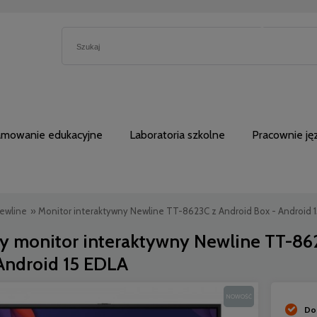
5230762
amowanie edukacyjne
Laboratoria szkolne
Pracownie j
ewline
»
Monitor interaktywny Newline TT-8623C z Android Box - Android 
y monitor interaktywny Newline TT-862
ndroid 15 EDLA
NOWOŚĆ
Do