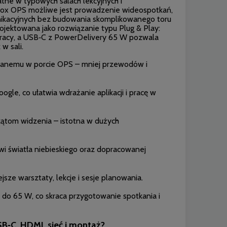
ne w typowych salach lekcyjnych i
Box OPS możliwe jest prowadzenie wideospotkań,
unikacyjnych bez budowania skomplikowanego toru
projektowana jako rozwiązanie typu Plug & Play:
racy, a USB‑C z PowerDelivery 65 W pozwala
w sali.
wanemu w porcie OPS – mniej przewodów i
le, co ułatwia wdrażanie aplikacji i pracę w
 kątom widzenia – istotna w dużych
owi światła niebieskiego oraz dopracowanej
sze warsztaty, lekcje i sesje planowania.
do 65 W, co skraca przygotowanie spotkania i
SB‑C, HDMI, sieć i montaż?