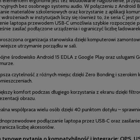
elementem ergonomii jest też wbudowane nagłośnienie, przydat
ncyjnych bez osobnego systemu audio. W połączeniu z Android 
anie materiałów szkoleniowych oraz korzystanie z aplikacji kom
 wdrożeniach w instytucjach liczy się również to, że seria C jest 
enie laptopa przewodem USB‑C umożliwia szybkie rozpoczęcie p
śnie zasilać podłączone urządzenia i ograniczyć liczbę ładowarek 
roszczona organizacja stanowiska dzięki komputerowi zamonto
twiejsze utrzymanie porządku w sali.
ójne środowisko Android 15 EDLA z Google Play oraz usługami Goog
murze.
psza czytelność z różnych miejsc dzięki Zero Bonding i szerokim
mieszczeniach.
ększy komfort podczas długiego korzystania z ekranu dzięki filtr
ezentacji obrazu.
alna współpraca wielu osób dzięki 40 punktom dotyku – sprawniej
dnoprzewodowe podłączanie laptopa przez USB‑C oraz zasilanie 
ranicza liczbę akcesoriów.
są typowe pytania o kompatybilność i integrację: OPS, U