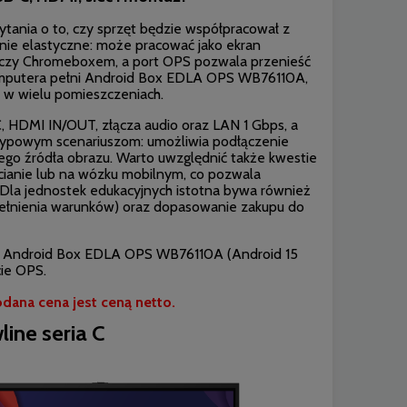
tania o to, czy sprzęt będzie współpracował z
zanie elastyczne: może pracować jako ekran
czy Chromeboxem, a port OPS pozwala przenieść
komputera pełni Android Box EDLA OPS WB76110A,
 w wielu pomieszczeniach.
C, HDMI IN/OUT, złącza audio oraz LAN 1 Gbps, a
 typowym scenariuszom: umożliwia podłączenie
ego źródła obrazu. Warto uwzględnić także kwestie
 ścianie lub na wózku mobilnym, co pozwala
 Dla jednostek edukacyjnych istotna bywa również
pełnienia warunków) oraz dopasowanie zakupu do
az Android Box EDLA OPS WB76110A (Android 15
ie OPS.
dana cena jest ceną netto.
ine seria C