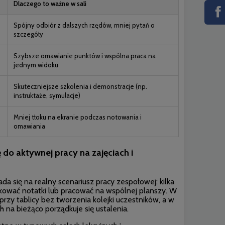
Dlaczego to ważne w sali
Spójny odbiór z dalszych rzędów, mniej pytań o
szczegóły
Szybsze omawianie punktów i wspólna praca na
jednym widoku
Skuteczniejsze szkolenia i demonstracje (np.
instruktaże, symulacje)
Mniej tłoku na ekranie podczas notowania i
omawiania
ę do aktywnej pracy na zajęciach i
a się na realny scenariusz pracy zespołowej: kilka
ować notatki lub pracować na wspólnej planszy. W
zy tablicy bez tworzenia kolejki uczestników, a w
h na bieżąco porządkuje się ustalenia.