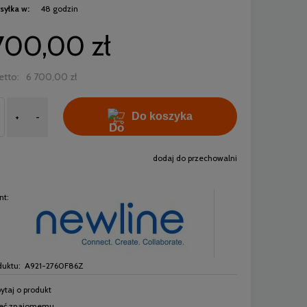
syłka w:
48 godzin
700,00 zł
etto:
6 700,00 zł
Do koszyka
+
-
dodaj do przechowalni
nt:
duktu:
A921-2760F86Z
ytaj o produkt
leć znajomemu