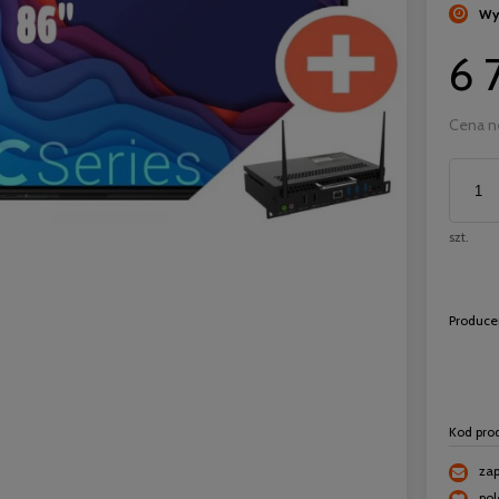
Wy
6 
Cena n
szt.
Produce
Kod pro
zap
po