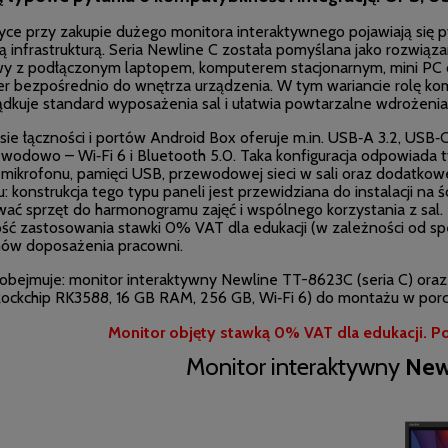
yce przy zakupie dużego monitora interaktywnego pojawiają się py
cą infrastrukturą. Seria Newline C została pomyślana jako rozwią
y z podłączonym laptopem, komputerem stacjonarnym, mini PC 
r bezpośrednio do wnętrza urządzenia. W tym wariancie rolę 
ądkuje standard wyposażenia sal i ułatwia powtarzalne wdrożenia
sie łączności i portów Android Box oferuje m.in. USB‑A 3.2, USB‑
wodowo – Wi‑Fi 6 i Bluetooth 5.0. Taka konfiguracja odpowiada
 mikrofonu, pamięci USB, przewodowej sieci w sali oraz dodatkow
 konstrukcja tego typu paneli jest przewidziana do instalacji na
ać sprzęt do harmonogramu zajęć i wspólnego korzystania z sal.
ść zastosowania stawki 0% VAT dla edukacji (w zależności od s
ów doposażenia pracowni.
obejmuje: monitor interaktywny Newline TT-8623C (seria C) or
ockchip RK3588, 16 GB RAM, 256 GB, Wi‑Fi 6) do montażu w porc
Monitor objęty stawką 0% VAT dla edukacji. Po
Monitor interaktywny
Newl