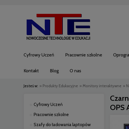
Cyfrowy Uczeń
Pracownie szkolne
Oprogr
Kontakt
Blog
O nas
Jesteś w:
»
Produkty Edukacyjne
»
Monitory interaktywne
»
N
Czarn
Cyfrowy Uczeń
OPS A
Pracownie szkolne
Szafy do ładowania laptopów