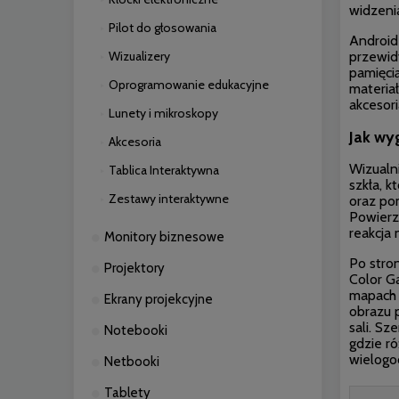
widzenia
Pilot do głosowania
Android 
Wizualizery
przewid
pamięcią
Oprogramowanie edukacyjne
materia
akcesor
Lunety i mikroskopy
Jak wy
Akcesoria
Wizualn
Tablica Interaktywna
szkła, k
Zestawy interaktywne
oraz po
Powierzc
reakcja 
Monitory biznesowe
Po stro
Projektory
Color G
mapach 
Ekrany projekcyjne
obrazu p
sali. S
Notebooki
gdzie r
wielogo
Netbooki
Tablety