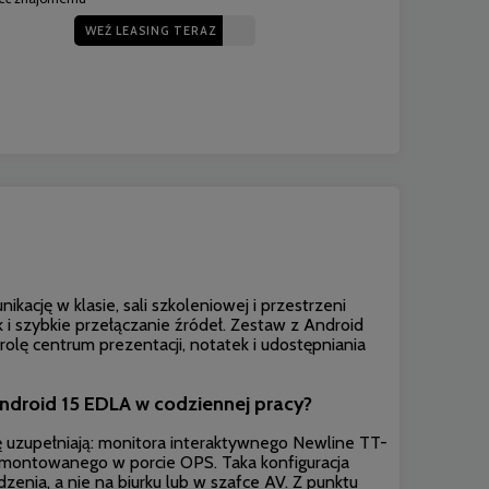
WEŹ LEASING TERAZ
ację w klasie, sali szkoleniowej i przestrzeni
k i szybkie przełączanie źródeł. Zestaw z Android
olę centrum prezentacji, notatek i udostępniania
ndroid 15 EDLA w codziennej pracy?
ę uzupełniają: monitora interaktywnego Newline TT-
ntowanego w porcie OPS. Taka konfiguracja
zenia, a nie na biurku lub w szafce AV. Z punktu