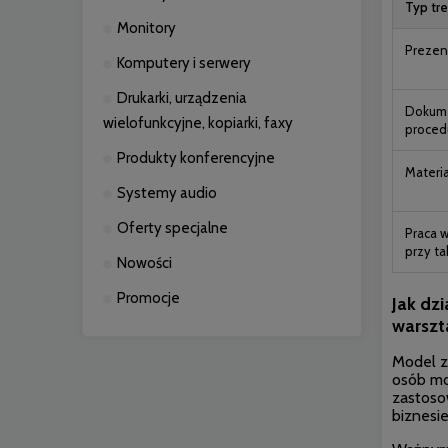
Typ tre
Monitory
Prezent
Komputery i serwery
Drukarki, urządzenia
Dokume
wielofunkcyjne, kopiarki, faxy
proced
Produkty konferencyjne
Materi
Systemy audio
Oferty specjalne
Praca 
przy ta
Nowości
Promocje
Jak dz
warszt
Model z 
osób mo
zastoso
biznesie