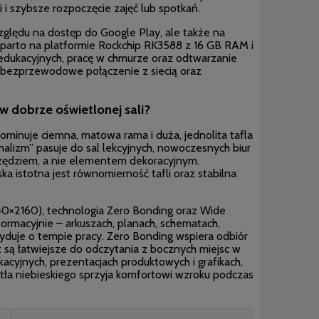
 i szybsze rozpoczęcie zajęć lub spotkań.
względu na dostęp do Google Play, ale także na
parto na platformie Rockchip RK3588 z 16 GB RAM i
i edukacyjnych, pracę w chmurze oraz odtwarzanie
ą bezprzewodowe połączenie z siecią oraz
w dobrze oświetlonej sali?
minuje ciemna, matowa rama i duża, jednolita tafla
malizm” pasuje do sal lekcyjnych, nowoczesnych biur
rzędziem, a nie elementem dekoracyjnym.
ska istotna jest równomierność tafli oraz stabilna
40×2160), technologia Zero Bonding oraz Wide
ormacyjnie – arkuszach, planach, schematach,
cyduje o tempie pracy. Zero Bonding wspiera odbiór
t są łatwiejsze do odczytania z bocznych miejsc w
acyjnych, prezentacjach produktowych i grafikach,
atła niebieskiego sprzyja komfortowi wzroku podczas