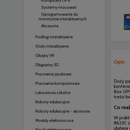
Komputery OPS
Systemy mocowań
Oprogramowanie do
monitorów interaktywnych
Akcesoria
Podłogi interaktywne
Stoły interaktywne
Okulary VR
Opis
Długopisy 3D
Pracownie językowe
Duży pan
Pracownia komputerowa
konferen
Box OPS
Laboratoria szkolne
treści 
Roboty edukacyjne
Co rea
Roboty edukacyjne - akcesoria
W prakt
Moduły elektroniczne
8623C o
ułatwia 
Klocki elektroniczne