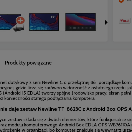
Produkty powiązane
el dotykowy z serii Newline C o przekątnej 86” porządkuje komunik
cyjnej, gdzie liczą się zarówno widoczność z ostatniego rzędu, ja
 (Android 15 EDLA) tworzy spójne środowisko pracy: ekran pełni r
bez konieczności stałego podłączania komputera.
lnie daje zestaw Newline TT-8623C z Android Box OPS A
yce zestaw składa się z dwóch elementów, które funkcjonalnie si
raz modułu komputerowego Android Box EDLA OPS WB76110A mo
wdrożenie w organizacji, bo komputer znajduje się wewnątrz urząd