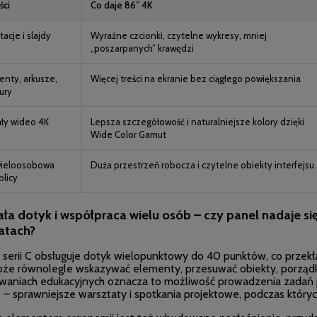
ści
Co daje 86” 4K
acje i slajdy
Wyraźne czcionki, czytelne wykresy, mniej
„poszarpanych” krawędzi
nty, arkusze,
Więcej treści na ekranie bez ciągłego powiększania
ury
ały wideo 4K
Lepsza szczegółowość i naturalniejsze kolory dzięki
Wide Color Gamut
wieloosobowa
Duża przestrzeń robocza i czytelne obiekty interfejsu
blicy
iała dotyk i współpraca wielu osób – czy panel nadaje si
atach?
serii C obsługuje dotyk wielopunktowy do 40 punktów, co przekład
że równolegle wskazywać elementy, przesuwać obiekty, porządk
waniach edukacyjnych oznacza to możliwość prowadzenia zadań pr
 – sprawniejsze warsztaty i spotkania projektowe, podczas któryc