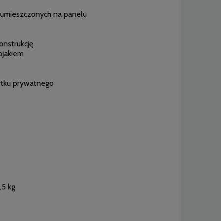
umieszczonych na panelu
onstrukcję
ojakiem
żytku prywatnego
,5 kg