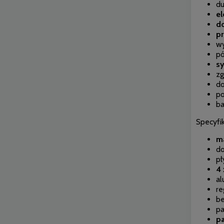
du
el
do
pr
wy
pó
sy
z
do
po
ba
Specyfik
m
do
pł
4 
al
re
be
pa
pa