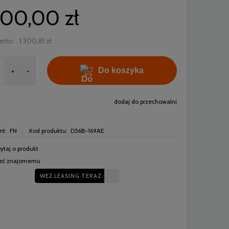
600,00 zł
etto:
1 300,81 zł
Do koszyka
+
-
dodaj do przechowalni
nt:
FN
Kod produktu:
D56B-169AE
ytaj o produkt
leć znajomemu
WEŹ LEASING TERAZ