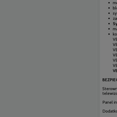
mo
bl
sy
za
Sy
ma
ko
V
V
V
V
V
V
V
BEZPIE
Sterown
telewiz
Panel in
Dodatko