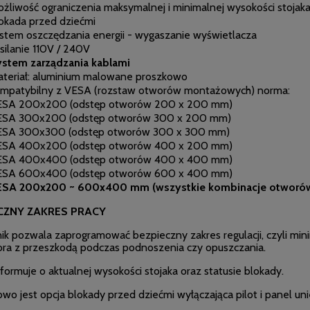
żliwość ograniczenia maksymalnej i minimalnej wysokości stojak
okada przed dziećmi
stem oszczędzania energii - wygaszanie wyświetlacza
silanie 110V / 240V
stem zarządzania kablami
teriał: aluminium malowane proszkowo
mpatybilny z VESA (rozstaw otworów montażowych) norma:
ESA 200x200 (odstęp otworów 200 x 200 mm)
ESA 300x200 (odstęp otworów 300 x 200 mm)
ESA 300x300 (odstęp otworów 300 x 300 mm)
ESA 400x200 (odstęp otworów 400 x 200 mm)
ESA 400x400 (odstęp otworów 400 x 400 mm)
ESA 600x400 (odstęp otworów 600 x 400 mm)
ESA 200x200 ~ 600x400 mm (wszystkie kombinacje otworów 
CZNY ZAKRES PRACY
ik pozwala zaprogramować bezpieczny zakres regulacji, czyli mini
ora z przeszkodą podczas podnoszenia czy opuszczania.
formuje o aktualnej wysokości stojaka oraz statusie blokady.
wo jest opcja blokady przed dziećmi wyłączająca pilot i panel un