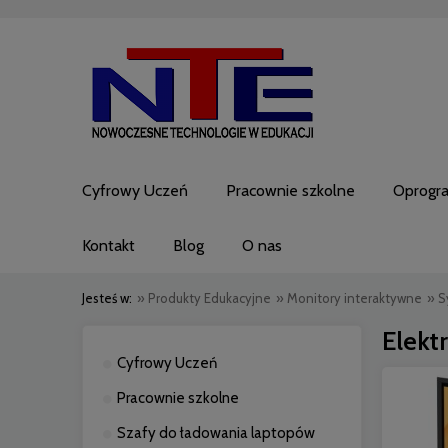
Cyfrowy Uczeń
Pracownie szkolne
Oprogr
Kontakt
Blog
O nas
Jesteś w:
»
Produkty Edukacyjne
»
Monitory interaktywne
»
S
Elekt
Cyfrowy Uczeń
Pracownie szkolne
Szafy do ładowania laptopów