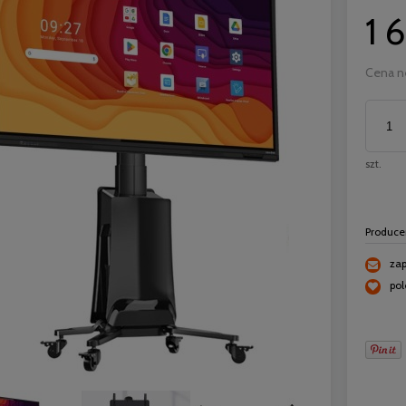
1 
Cena n
szt.
Produce
zap
po