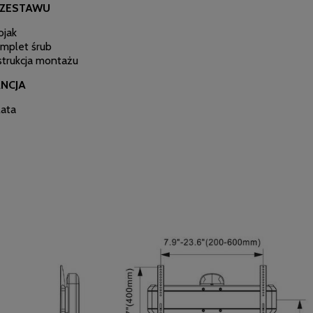
 ZESTAWU
ojak
mplet śrub
strukcja montażu
NCJA
lata