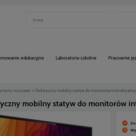
5230762
amowanie edukacyjne
Laboratoria szkolne
Pracownie j
ystemy mocowań
»
Elektryczny mobilny statyw do monitorów interaktywny
ryczny mobilny statyw do monitorów i
Do
Wy