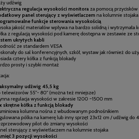
ży udźwig
ektryczna regulacja wysokości
monitora
za pomocą przycisków 
datkowy panel sterujący z wyświetlaczem
na kolumnie stojaka
ogramowalne funkcje sterowania wysokością
soka jakość materiałów wpływa na bardzo solidną i wytrzymała k
łka z regulacją wysokości pod kamerę dostępna w zestawie ze st
stem ukrytych kabli
godność ze standardem VESA
skonały do sal konferencyjnych, szkół, wystaw jak również do u
siada cztery kółka z funkcją blokady
rdzo prosty i szybki montaż
acja:
aksymalny udźwig 45,5 kg
 telewizorów 55"- 80" (można też mniejsze)
ynna regulacja wysokości w zakresie 1200 ~1500 mm
x skrętne kółka z funkcją blokady
uminiowa kolumna nośna z wbudowanym podnośnikiem
gulowana pólka na kamerę lub inny sprzęt 23x12 cm / udźwig do 4
zprzewodowy pilot do zmiany wysokości
nel sterujący z wyświetlaczem na kolumnie stojaka
mięć 3 pozycji wysokości