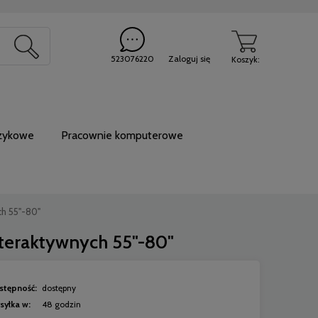
20
523076220
Zaloguj się
Koszyk:
ęzykowe
Pracownie komputerowe
ch 55"-80"
nteraktywnych 55"-80"
stępność:
dostępny
syłka w:
48 godzin