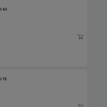
O 65
O 75