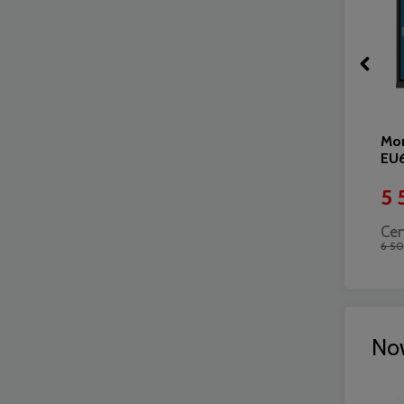
Monitor interaktywny 55"
Mon
Newline LYRA PRO TT-5523QA
EU
4 900,00 zł
5 
Cena regularna:
Cen
5 300,00 zł
6 50
No