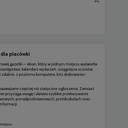
 dla placówki
erowej
gazetki — ekran, który
w jednym
miejscu wyświetla
, zastępstwa,
kalendarz wydarzeń,
osiągnięcia uczniów,
z zdalnie, z
poziomu komputera, bez
drukowania i
ą zauważane
częściej niż statyczne
ogłoszenia. Zamiast
nie przyciąga
uwagę i ułatwia
szybkie
przekazywanie
awowych,
ponadpodstawowych, przedszkolach
oraz
nformacji.
miejscu,