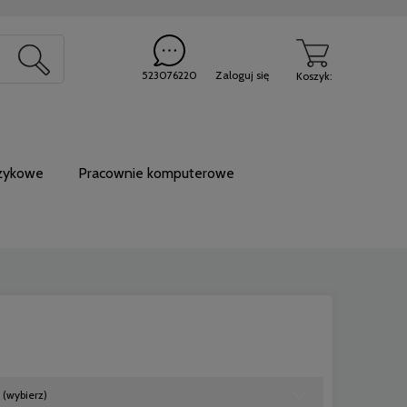
20
523076220
Zaloguj się
Koszyk:
ęzykowe
Pracownie komputerowe
 (wybierz)