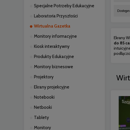
Specjalne Potrzeby Edukacyjne
Dostępno
Laboratoria Przyszłości
Wirtualna Gazetka
Monitory informacyjne
Ekrany W
do 85 ca
Kiosk interaktywny
intuicyj
podłączo
Produkty Edukacyjne
Monitory biznesowe
Wirt
Projektory
Ekrany projekcyjne
Notebooki
Netbooki
Tablety
Monitory