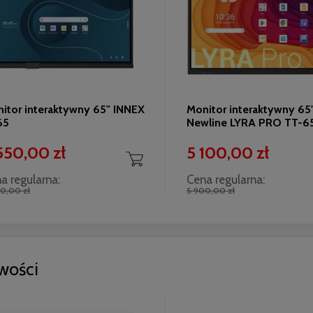
itor interaktywny 65" INNEX
Monitor interaktywny 65
65
Newline LYRA PRO TT-
550,00 zł
5 100,00 zł
a regularna:
Cena regularna:
0,00 zł
5 900,00 zł
wości