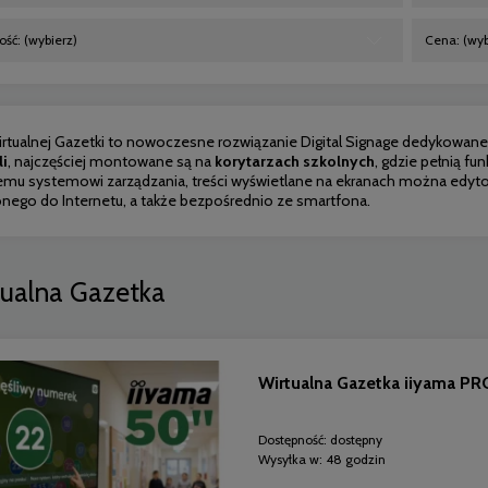
ść: (wybierz)
Cena: (wyb
irtualnej Gazetki to nowoczesne rozwiązanie Digital Signage dedyko
li
, najczęściej montowane są na
korytarzach szkolnych
, gdzie pełnią fu
nemu systemowi zarządzania, treści wyświetlane na ekranach można edyt
nego do Internetu, a także bezpośrednio ze smartfona.
ualna Gazetka
Wirtualna Gazetka iiyama PR
Dostępność:
dostępny
Wysyłka w:
48 godzin