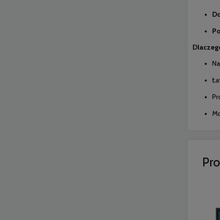
Do
Po
Dlaczego
Na
Ła
Pr
Mo
Pr