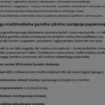
munikaty i ogłoszenia dyrekcji, sekretariatu i samorządu uczniowskiego,
darzenia i osiągnięcia — relacje z konkursów, zawodów, uroczystości i sukcesów u
eści okolicznościowe dopasowane do kalendarza szkolnego i świąt,
towa biblioteka materiałów, którą uzupełniasz własnymi grafikami i informacjami.
go multimedialna
gazetka szkolna
zastępuje papierową
na
gazetka wymaga
drukowania, wymiany kartek i
czasu nauczyciela - a
i t
ialna
gazetka szkolna
rozwiązuje ten problem:
jedną treść
publikujesz raz,
d ręki.
Koniec z papierem,
pinezkami i
ogłoszeniami, które nikt
nie czyta.
wki to nie tylko
wygoda, ale i realna
oszczędność — mniej
wydruków, mnie
kilku rozproszonych
tablic. Dodatkowo
nowoczesny, multimedialny
przek
zegają zarówno
uczniowie, jak i rodzice
odwiedzający placówkę.
y zestaw Wirtualnej Gazetki obejmuje:
ran LED
z odtwarzaczem multimedialnym WG lub ekran Digital Signage 
dykowany uchwyt ścienny
zapewniający bezpieczny montaż,
programowanie
z roczną licencją,
kolenie i konfigurację zestawu
,
zpłatne aktualizacje systemu
,