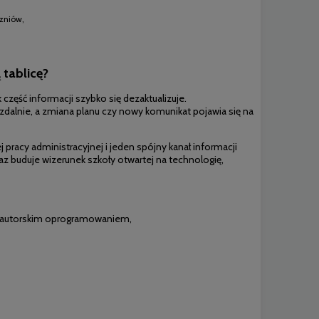
czniów,
 tablicę?
ak część
informacji szybko się
dezaktualizuje.
 zdalnie,
a zmiana planu czy
nowy komunikat
pojawia się na
j pracy
administracyjnej i jeden
spójny kanał
informacji
az buduje
wizerunek szkoły
otwartej na
technologię,
z autorskim oprogramowaniem,