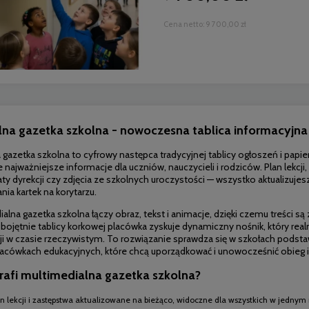
Cena netto:
9 700,00 zł
lna
gazetka szkolna -
nowoczesna tablica
informacyjna
a
gazetka szkolna to
cyfrowy następca
tradycyjnej tablicy
ogłoszeń i papi
e najważniejsze
informacje dla uczniów,
nauczycieli i rodziców. Plan
lekcji
ty dyrekcji czy
zdjęcia ze szkolnych
uroczystości — wszystko
aktualizujes
ania
kartek na korytarzu.
ialna
gazetka szkolna łączy
obraz, tekst i
animacje, dzięki czemu
treści s
obojętnie
tablicy korkowej
placówka zyskuje
dynamiczny nośnik, który
real
ji w
czasie
rzeczywistym. To
rozwiązanie sprawdza się
w szkołach
podst
lacówkach
edukacyjnych, które
chcą
uporządkować
i unowocześnić obieg i
rafi multimedialna gazetka szkolna?
an lekcji i zastępstwa aktualizowane na bieżąco, widoczne dla wszystkich w jednym 