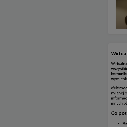
Wirtua
Wirtualn
wszystki
komunika
wymieni
Multimed
mijanej 
informac
innych
p
Co pot
Pl