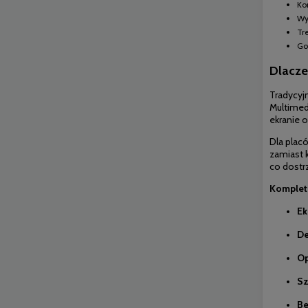
Ko
Wy
Tr
Go
Dlacze
Tradycyj
Multimed
ekranie
o
Dla
placó
zamiast
co
dostr
Kompletn
Ek
De
O
Sz
Be