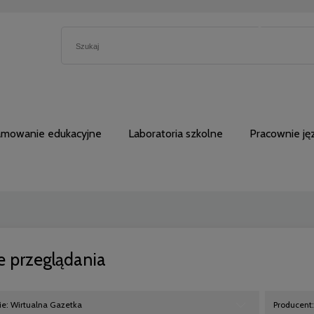
5230762
amowanie edukacyjne
Laboratoria szkolne
Pracownie j
e przeglądania
ie: Wirtualna Gazetka
Producent: