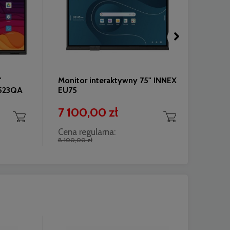
"
Monitor interaktywny 75" INNEX
Monit
6523QA
EU75
INNE
7 100,00 zł
8 2
Cena regularna:
Cena 
8 100,00 zł
10 500