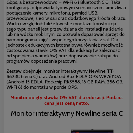
Gbps, a bezprzewodowo – Wi‑Fi 6 i Bluetooth 5.0. Taka
konfiguracja odpowiada typowym scenariuszom: umożliwia
podłączenie kamery, mikrofonu, pamięci USB,
przewodowej sieci w sali oraz dodatkowego źródła obrazu.
Warto uwzględnić także kwestie montażu: konstrukcja
tego typu paneli jest przewidziana do instalacji na ścianie
lub na wózku mobilnym, co pozwala dopasować sprzęt do
harmonogramu zajęć i wspólnego korzystania z sal. Dla
jednostek edukacyjnych istotna bywa również możliwość
zastosowania stawki 0% VAT dla edukacji (w zależności
od spełnienia warunków) oraz dopasowanie zakupu do
programów doposażenia pracowni.
Zestaw obejmuje: monitor interaktywny Newline TT-
8623C (seria C) oraz Android Box EDLA OPS WB76110A
(Android 15 EDLA, Rockchip RK3588, 16 GB RAM, 256 GB,
Wi‑Fi 6) do montażu w porcie OPS.
Monitor objęty stawką 0% VAT dla edukacji. Podana
cena jest ceną netto.
Monitor interaktywny
Newline seria C