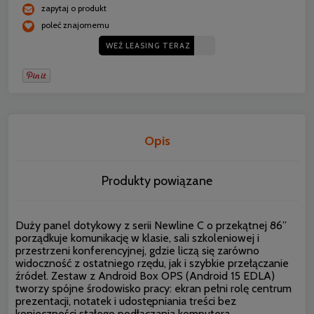
zapytaj o produkt
poleć znajomemu
WEŹ LEASING TERAZ
Opis
Produkty powiązane
Duży panel dotykowy z serii Newline C o przekątnej 86”
porządkuje komunikację w klasie, sali szkoleniowej i
przestrzeni konferencyjnej, gdzie liczą się zarówno
widoczność z ostatniego rzędu, jak i szybkie przełączanie
źródeł. Zestaw z Android Box OPS (Android 15 EDLA)
tworzy spójne środowisko pracy: ekran pełni rolę centrum
prezentacji, notatek i udostępniania treści bez
konieczności stałego podłączania komputera.