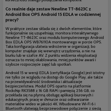
Co realnie daje zestaw Newline TT-8623C z
Android Box OPS Android 15 EDLA w codziennej
pracy?
W praktyce zestaw składa się z dwóch elementów, które
funkcjonalnie się uzupełniają: monitora interaktywnego
Newline TT-8623C oraz modułu komputerowego Android
Box EDLA OPS WB76110A montowanego w porcie OPS.
Taka konfiguracja ułatwia wdrożenie w organizacji, bo
komputer znajduje się wewnątrz urządzenia, a nie na
biurku lub w szafce AV. Z punktu widzenia eksploatacji
oznacza to mniej okablowania, mniej punktów awarii i
szybsze rozpoczęcie zajęć lub spotkań.
Android 15 w wersji EDLA (certyfikacja Google) jest istotny
nie tylko ze względu na dostęp do Google Play, ale także
na przewidywalność środowiska i aktualizacje
bezpieczeństwa. Moduł OPS oparto na platformie
Rockchip RK3588 z 16 GB RAM i pamięcią 256 GB, co
przekłada się na płynną obsługę aplikacji biurowych i
edukacyjnych, pracę w chmurze oraz odtwarzanie
materiałów wideo w jakości 4K. Wbudowane Wi‑Fi 6 i
Bluetooth ułatwiają bezprzewodowe połączenie z siecią