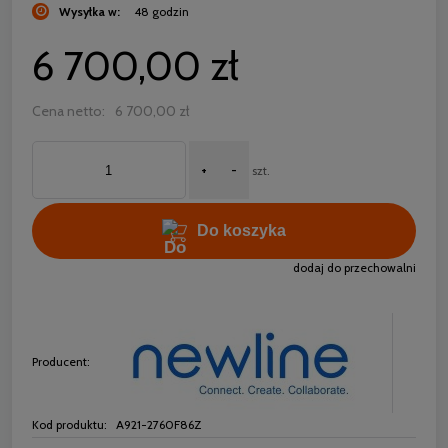
Wysyłka w:
48 godzin
6 700,00 zł
Cena netto:
6 700,00 zł
+
-
szt.
Do koszyka
dodaj do przechowalni
Producent:
Kod produktu:
A921-2760F86Z