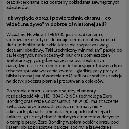
oraz akcesoriami, bez potrzeby dokładania zewnętrznych
adapterów.
Jak wygląda obraz i powierzchnia ekranu – co
widać „na żywo” w dobrze oświetlonej sali?
Wizualnie Newline TT-8623C jest urządzeniem o
stonowanej estetyce: dominuje ciemna, matowa rama i
duża, jednolita tafla szkła, która nie rozprasza uwagi
detalami obudowy. Taki „techniczny minimalizm” pasuje do
sal lekcyjnych, nowoczesnych biur oraz pomieszczeń
wielofunkcyjnych, gdzie sprzęt ma być neutralnym
narzędziem, a nie elementem dekoracyjnym. Powierzchnia
robocza sprawia wrażenie zwartej i gładkiej; przy pracy z
bliska istotna jest równomierność tafli oraz stabilna reakcja
na dotyk podczas pisania i przesuwania obiektów.
Po stronie obrazu kluczowe są trzy elementy:
rozdzielczość 4K UHD (3840×2160), technologia Zero
Bonding oraz Wide Color Gamut. 4K w 86” ma znaczenie
zwłaszcza przy treściach gęstych informacyjnie –
arkuszach, planach, schematach, mapach i interfejsach
aplikacji, gdzie czytelność drobnych elementów decyduje
o tempie pracy. Zero Bonding wspiera odbiór obrazu pod
kątem: obraz pozostaje bardziej spójny, a krawędzie i