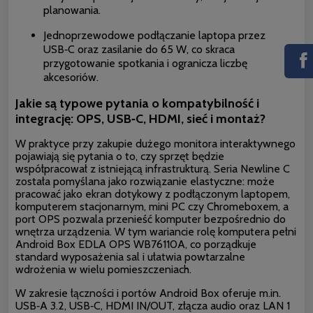
planowania.
Jednoprzewodowe podłączanie laptopa przez
USB‑C oraz zasilanie do 65 W, co skraca
przygotowanie spotkania i ogranicza liczbę
akcesoriów.
Jakie są typowe pytania o kompatybilność i
integrację: OPS, USB‑C, HDMI, sieć i montaż?
W praktyce przy zakupie dużego monitora interaktywnego
pojawiają się pytania o to, czy sprzęt będzie
współpracował z istniejącą infrastrukturą. Seria Newline C
została pomyślana jako rozwiązanie elastyczne: może
pracować jako ekran dotykowy z podłączonym laptopem,
komputerem stacjonarnym, mini PC czy Chromeboxem, a
port OPS pozwala przenieść komputer bezpośrednio do
wnętrza urządzenia. W tym wariancie rolę komputera pełni
Android Box EDLA OPS WB76110A, co porządkuje
standard wyposażenia sal i ułatwia powtarzalne
wdrożenia w wielu pomieszczeniach.
W zakresie łączności i portów Android Box oferuje m.in.
USB‑A 3.2, USB‑C, HDMI IN/OUT, złącza audio oraz LAN 1