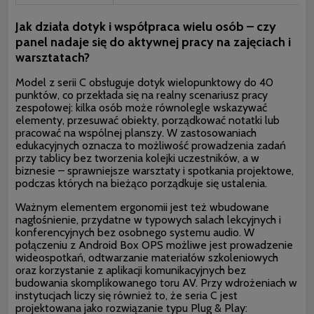
Jak działa dotyk i współpraca wielu osób – czy
panel nadaje się do aktywnej pracy na zajęciach i
warsztatach?
Model z serii C obsługuje dotyk wielopunktowy do 40
punktów, co przekłada się na realny scenariusz pracy
zespołowej: kilka osób może równolegle wskazywać
elementy, przesuwać obiekty, porządkować notatki lub
pracować na wspólnej planszy. W zastosowaniach
edukacyjnych oznacza to możliwość prowadzenia zadań
przy tablicy bez tworzenia kolejki uczestników, a w
biznesie – sprawniejsze warsztaty i spotkania projektowe,
podczas których na bieżąco porządkuje się ustalenia.
Ważnym elementem ergonomii jest też wbudowane
nagłośnienie, przydatne w typowych salach lekcyjnych i
konferencyjnych bez osobnego systemu audio. W
połączeniu z Android Box OPS możliwe jest prowadzenie
wideospotkań, odtwarzanie materiałów szkoleniowych
oraz korzystanie z aplikacji komunikacyjnych bez
budowania skomplikowanego toru AV. Przy wdrożeniach w
instytucjach liczy się również to, że seria C jest
projektowana jako rozwiązanie typu Plug & Play: