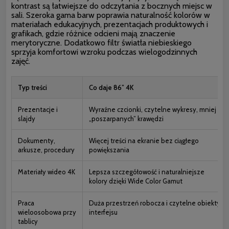
kontrast są łatwiejsze do odczytania z bocznych miejsc w
sali. Szeroka gama barw poprawia naturalność kolorów w
materiałach edukacyjnych, prezentacjach produktowych i
grafikach, gdzie różnice odcieni mają znaczenie
merytoryczne. Dodatkowo filtr światła niebieskiego
sprzyja komfortowi wzroku podczas wielogodzinnych
zajęć.
Typ treści
Co daje 86” 4K
Prezentacje i
Wyraźne czcionki, czytelne wykresy, mniej
slajdy
„poszarpanych” krawędzi
Dokumenty,
Więcej treści na ekranie bez ciągłego
arkusze, procedury
powiększania
Materiały wideo 4K
Lepsza szczegółowość i naturalniejsze
kolory dzięki Wide Color Gamut
Praca
Duża przestrzeń robocza i czytelne obiekty
wieloosobowa przy
interfejsu
tablicy