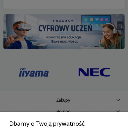
Zakupy
Pomoc
Dbamy o Twoją prywatność
Moje konto